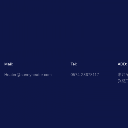
Mail:
Tel:
ADD:
Heater@sunnyheater.com
0574-23678117
浙江
兴慈二