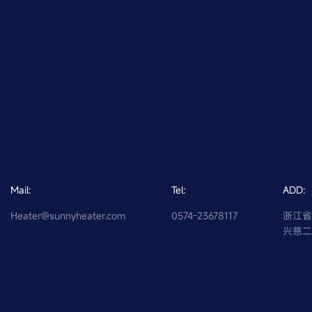
Mail:
Tel:
ADD:
Heater@sunnyheater.com
0574-23678117
浙江
兴慈二